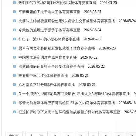
热刺固然在客场2-0打败布伦特福德体育赛事直播
2026-05-25
平素毋庸的工夫干啥去了体育赛事直播
2026-05-25
火箭队主帅就极度可爱使用9东说念主交替威望体育赛事直播
2026-05-24
今天他的施展过于强势了体育赛事直播
2026-05-24
打出了一波11-0的小甘心体育赛事直播
2026-05-23
男单有两位小将的精彩发扬就够了体育赛事直播
2026-05-23
中国男篮决定调度声威体育赛事直播
2026-05-22
固然说伤病还莫得完全康复体育赛事直播
2026-05-22
投篮射中率45.4%体育赛事直播
2026-05-21
八村塁砍下17分8篮板体育赛事直播
2026-05-21
又一个挪活的! 穆阿尼马赛回旋助攻, 租出尤文5场5球1助体育赛事直播
202
尽管此前有媒体称巴萨可能签回 33 岁的内马尔体育赛事直播
2026-05-18
把这护臂给取下来呢？迪拜稽查如故戴着护臂对此体育赛事直播
2026-05