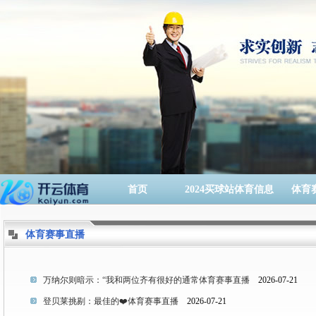
首页
2024买球站体育信息
体育
体育赛事直播
万纳尔则暗示：“我和两位齐有很好的通常体育赛事直播
2026-07-21
登贝莱挑剔：最佳的❤️体育赛事直播
2026-07-21