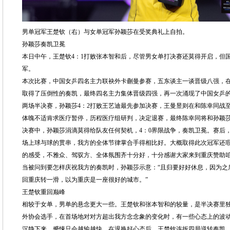
男单冠军王楚钦（右）与女单冠军孙颖莎在受奖典礼上自拍。
孙颖莎奏凯卫冕
本日中午，王楚钦4：1打败张本智和后，尽管男女单打决赛还莫得开启，但
军。
本次比赛，中国女乒四名主力联袂外卡蒯曼参赛，五东谈主一谈晋级八强，
取得了压倒性的奏凯，最终四名主力集体晋级四强，再一次涌现了中国女乒
两场半决赛，孙颖莎4：2打败王艺迪最先参加决赛，王曼昱则在和陈幸同战至
体魄不适肯求医疗暂停，历程医疗组研判，决定退赛，最终陈幸同将和孙颖
决赛中，孙颖莎涓滴莫得给队友任何契机，4：0界限战争，奏凯卫冕。赛后
场上球与球的贯串，我方的全体节律掌合手得相比好。大概取得此次冠军还
的感受，不雅众、驾驭方、全体氛围齐十分好，十分感谢大家来到重庆赞助咱
当被问到要怎样庆祝我方的奏凯时，孙颖莎示意：“且归要好好休息，因为之
回重庆转一滑，以为重庆是一座很好的城市。”
王楚钦重回巅峰
相较于女单，男单的悬念更大一些。王楚钦和张本智和的较量，是半决赛里
外协会选手，在首场地对对方超出我方念念象的变化时，有一些心态上的波动，
沉静下来，蹙悚只会越输越快，在退换好心态后，王楚钦连扳四局逆转奏凯