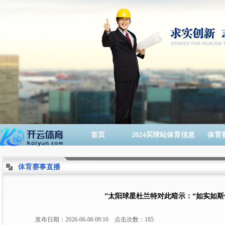
首页
2024买球站体育信息
体育
体育赛事直播
”太阳球星杜兰特对此暗示：“如实如
发布日期：2026-06-06 09:10 点击次数：185