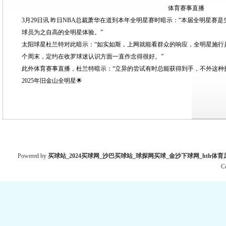
体育赛事直播
3月29日讯 昨日NBA总裁萧华在道到本年全明星赛时暗示：“本届全明星赛
球员为之自高的全明星体验。”
太阳球星杜兰特对此暗示：“如实如斯，上网就能看群众的响应，全明星施行
个周末，定约在收罗球迷认识方面一直作念得很好。”
此外体育赛事直播，杜兰特暗示：“立异的尝试有时总能获得到手，不外这种
2025年旧金山全明星🌟
Powered by
买球站_2024买球网_沙巴买球站_球探网买球_金沙下球网_hth体
C