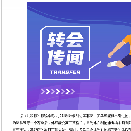
据《共和报》报说念称，拉涅利鼓动引进基耶萨，罗马可能租出引进他
为球队遵守一个赛季后，他可能会离开英格兰，因为他在利物浦出场本领有
夏窗周边，基耶萨的改日可能会发生编削，罗马再次成为对他感兴致的俱乐