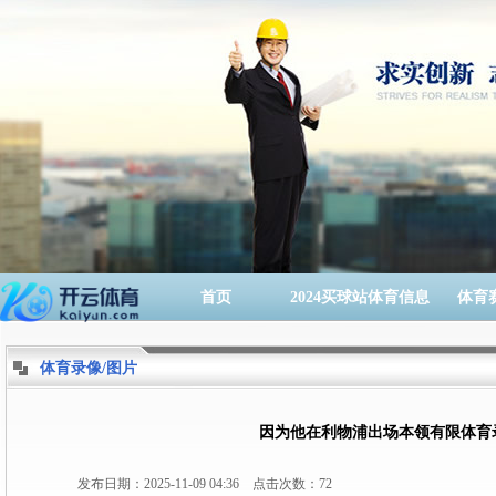
首页
2024买球站体育信息
体育
体育录像/图片
因为他在利物浦出场本领有限体育
发布日期：2025-11-09 04:36 点击次数：72