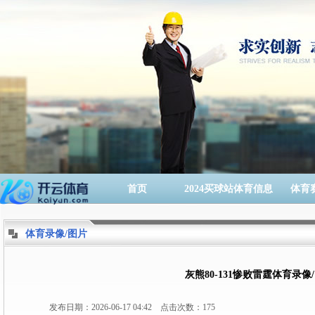
首页
2024买球站体育信息
体育
体育录像/图片
灰熊80-131惨败雷霆体育录像
发布日期：2026-06-17 04:42 点击次数：175