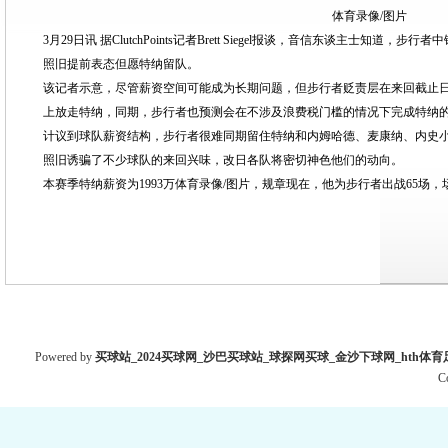
体育录像/图片
3月29日讯 据ClutchPoints记者Brett Siegel报谈，音信东谈主士知
照旧提前表态但愿特纳留队。
该记者示意，尽管薪资空间可能成为长期问题，但步行者贬责层在来回截止
上放走特纳，同期，步行者也预测会在不涉及浪费税门槛的情况下完成特纳
计议到球队薪资结构，步行者很难同期留住特纳和内姆哈德、麦康纳、内史小
照旧诱骗了不少球队的来回兴味，改日各队将密切神色他们的动向。
本赛季特纳薪资为1993万体育录像/图片，规章现在，他为步行者出战65场，场均不
Powered by
买球站_2024买球网_沙巴买球站_球探网买球_金沙下球网_hth体
C