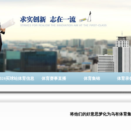
2024买球站体育信息
体育赛事直播
体育集锦
体育录
将他们的好意思梦化为乌有体育