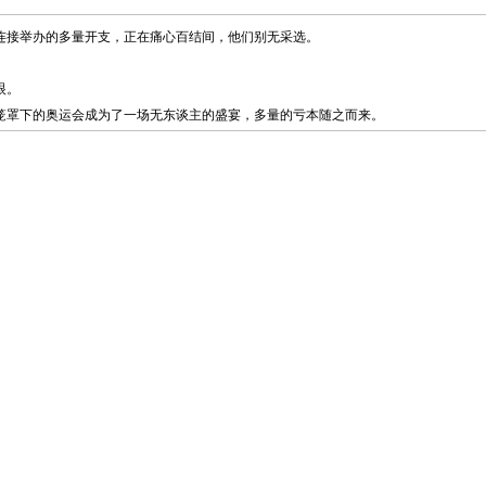
连接举办的多量开支，正在痛心百结间，他们别无采选。
眼。
笼罩下的奥运会成为了一场无东谈主的盛宴，多量的亏本随之而来。