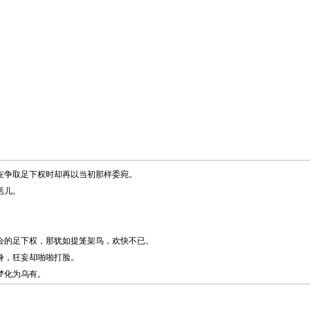
在争取足下权时却再以当初那样委宛。
活儿。
奥运会的足下权，那犹如提笼架鸟，欢快不已。
身，狂妄却啪啪打脸。
梦化为乌有。