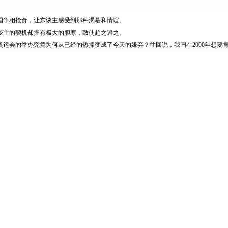
国争相抢食，让东谈主感受到那种渴慕和情谊。
谈主的契机却握有极大的胆寒，致使趋之避之。
运会的举办究竟为何从已经的热捧变成了今天的嫌弃？往回说，我国在2000年想要