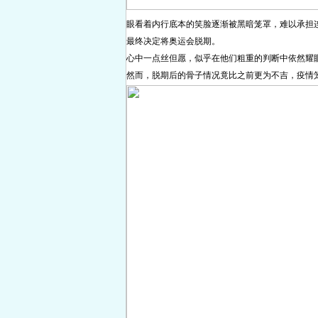
眼看着内行底本的笑脸逐渐被黑暗笼罩，难以承担
最终决定将奥运会脱期。
心中一点丝但愿，似乎在他们粗重的判断中依然耀
然而，脱期后的骨子情况竟比之前更为不吉，疫情