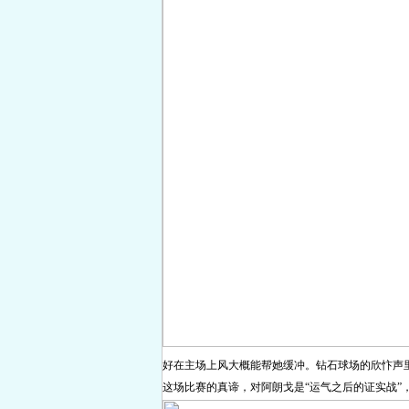
好在主场上风大概能帮她缓冲。钻石球场的欣忭声
这场比赛的真谛，对阿朗戈是“运气之后的证实战”