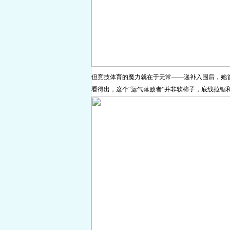
但竞技体育的魔力就在于无常——递补入围后，她首
看得出，这个“运气落败者”并非软柿子，底线拉锯