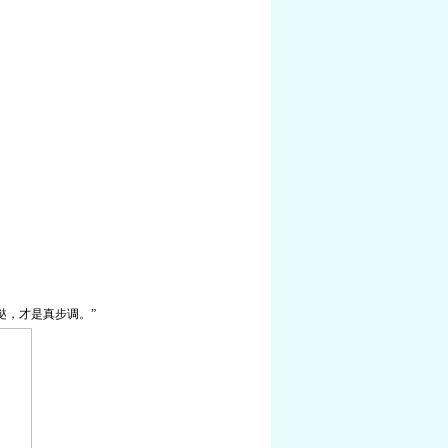
跶，才是真步调。”