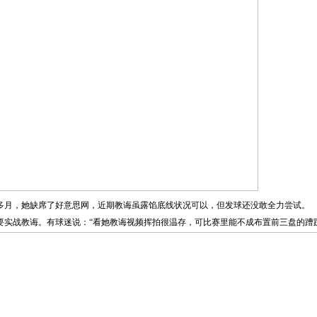
多月，她缺席了好意思网，近期教诲虽露馅底线状况可以，但发球还没敢全力尝试。
要实战教诲。有球迷说：“看她教诲视频挥拍很温存，可比赛里能不成布置前三盘的蹧