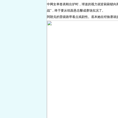
中网女单签表刚出炉时，球迷的视力就皆刷刷锁向
战”，终于要从纸面悬念酿成赛场实况了。
阿朗戈的晋级路带着点戏剧性。底本她在经验赛就