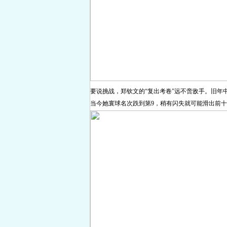
要说挑战，郑钦文的“复出考卷”远不啻敌手。旧年
当今她寰球名次跌到第9，稍有闪失就可能滑出前十